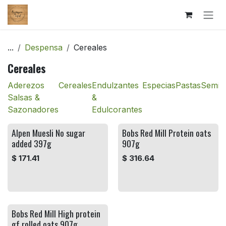
Ir al contenido
...
Despensa
Cereales
Cereales
Aderezos
Cereales
Endulzantes
Especias
Pastas
Semill
Salsas &
&
Sazonadores
Edulcorantes
Alpen Muesli No sugar
Bobs Red Mill Protein oats
added 397g
907g
$
171.41
$
316.64
Bobs Red Mill High protein
gf rolled oats 907g