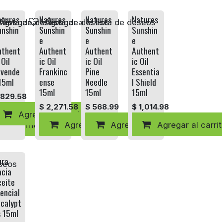
atures
Natures
Natures
Natures
eseos
 lista de deseos
Agregar a la lista de deseos
Agregar a la lista de deseos
unshin
Sunshin
Sunshin
Sunshin
e
e
e
uthent
Authent
Authent
Authent
 Oil
ic Oil
ic Oil
ic Oil
avende
Frankinc
Pine
Essentia
15ml
ense
Needle
l Shield
15ml
15ml
15ml
829.58
$
2,271.58
$
568.99
$
1,014.98
Agregar al carrito
 al carrito
Agregar al carrito
Agregar al carrito
Agregar al carri
ura
eseos
acia
ceite
encial
calypt
s 15ml