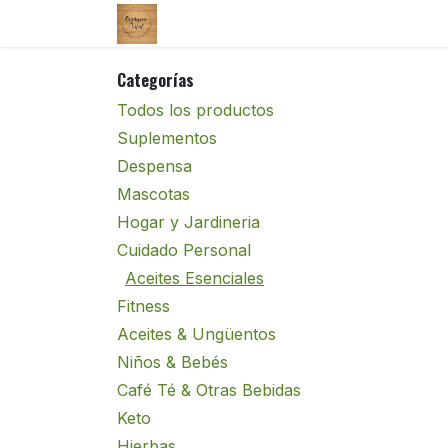
Ir al contenido
Tienda
Enviar un correo
Categorías
Todos los productos
Suplementos
Despensa
Mascotas
Hogar y Jardineria
Cuidado Personal
Aceites Esenciales
Fitness
Aceites & Ungüentos
Niños & Bebés
Café Té & Otras Bebidas
Keto
Hierbas