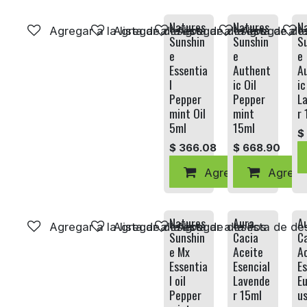
Natures
Natures
N
Agregar a la lista de deseos
Agregar a la lista de deseos
Agregar a la lista de d
Agregar a la
Sunshin
Sunshin
S
e
e
e
Essentia
Authent
A
l
ic Oil
ic
Pepper
Pepper
L
mint Oil
mint
r 
5ml
15ml
$
$
366.08
$
668.90
Agregar al carrito
Agregar
Natures
Aura
A
Agregar a la lista de deseos
Agregar a la lista de deseos
Agregar a la lista de d
Sunshin
Cacia
C
e Mx
Aceite
A
Essentia
Esencial
Es
l oil
Lavende
Eu
Pepper
r 15ml
u