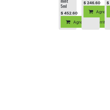
mint
$
246.60
$
5ml
Agregar
$
452.60
Agregar al carrito