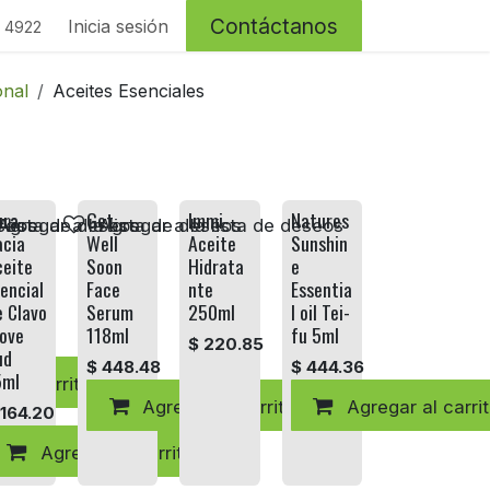
Contáctanos
Inicia sesión
4 4922
onal
Aceites Esenciales
ura
Get
Immi
Natures
eseos
 lista de deseos
Agregar a la lista de deseos
Agregar a la lista de deseos
acia
Well
Aceite
Sunshin
ceite
Soon
Hidrata
e
encial
Face
nte
Essentia
 Clavo
Serum
250ml
l oil Tei-
love
118ml
fu 5ml
$
220.85
ud
$
448.48
$
444.36
5ml
 al carrito
Agregar al carrito
Agregar al carri
164.20
Agregar al carrito