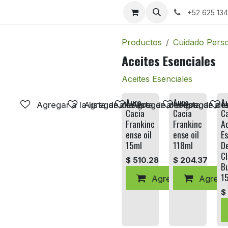
+52 625 13
Productos
Cuidado Pers
Aceites Esenciales
Aceites Esenciales
Aura
Aura
A
Agregar a la lista de deseos
Agregar a la lista de deseos
Agregar a la lista de d
Agregar a la
Cacia
Cacia
C
Frankinc
Frankinc
A
ense oil
ense oil
Es
15ml
118ml
De
C
$
510.28
$
204.37
B
1
Agregar al carrito
Agregar
$