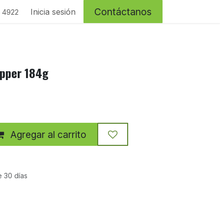
Contáctanos
Inicia sesión
4 4922
epper 184g
Agregar al carrito
e 30 días