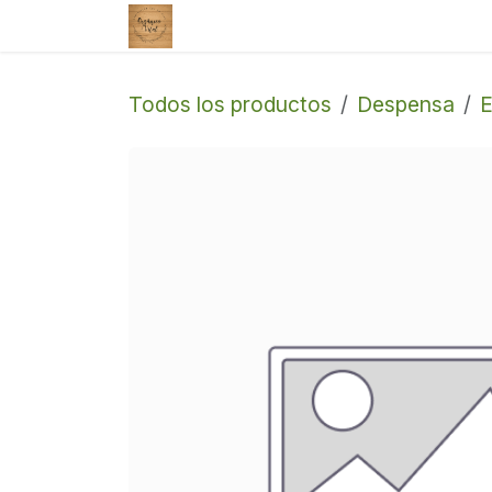
Ir al contenido
Tienda
Enviar un correo
Todos los productos
Despensa
E