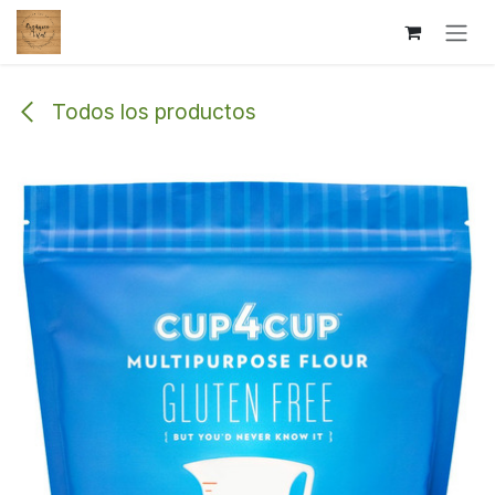
Ir al contenido
Todos los productos