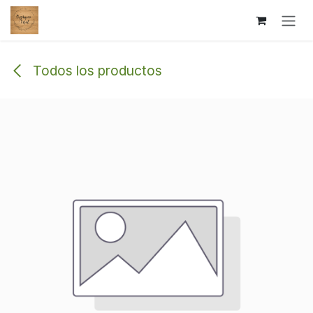
Ir al contenido
Todos los productos