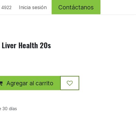
Contáctanos
Inicia sesión
4 4922
 Liver Health 20s
Agregar al carrito
e 30 días