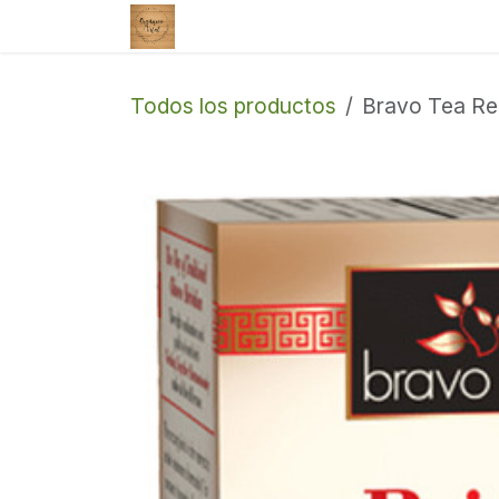
Ir al contenido
Tienda
Enviar un correo
Todos los productos
Bravo Tea Rei