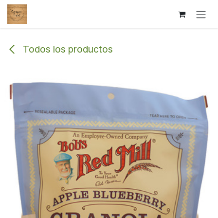
Ir al contenido
Todos los productos