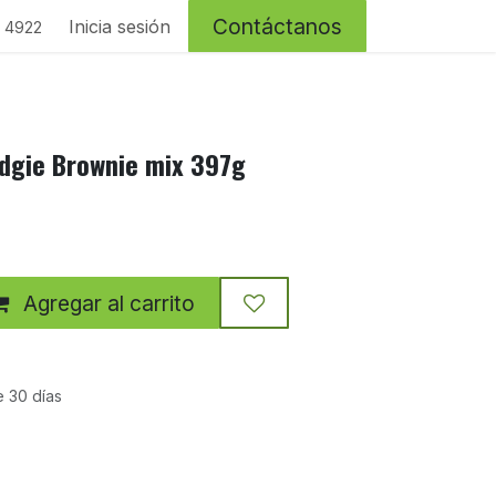
Contáctanos
Inicia sesión
4 4922
udgie Brownie mix 397g
Agregar al carrito
e 30 días