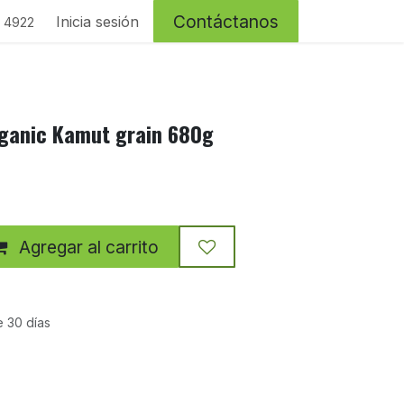
Contáctanos
Inicia sesión
4 4922
rganic Kamut grain 680g
Agregar al carrito
e 30 días