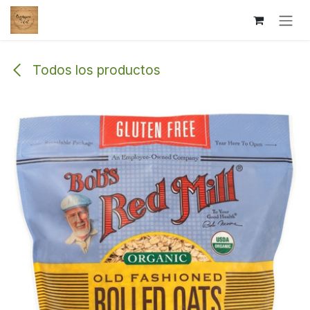
Ir al contenido
Todos los productos