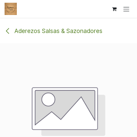
Ir al contenido
Aderezos Salsas & Sazonadores