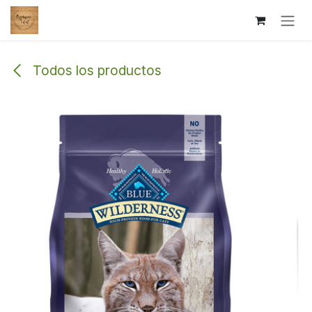
Ir al contenido
Todos los productos