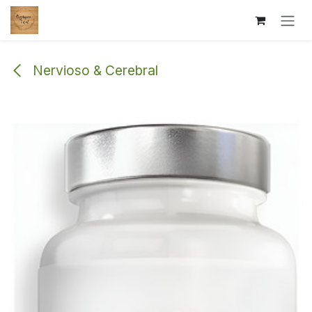
Ir al contenido
Nervioso & Cerebral