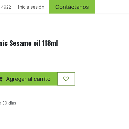
Contáctanos
Inicia sesión
4 4922
nic Sesame oil 118ml
Agregar al carrito
e 30 días