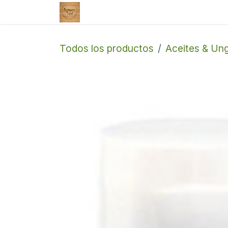
Ir al contenido
Tienda
Enviar un correo
Todos los productos
Aceites & Un